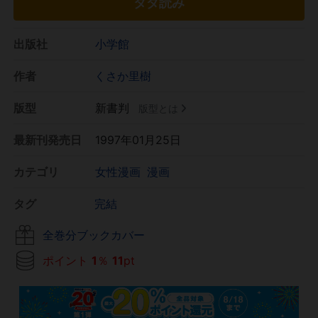
タダ読み
出版社
小学館
作者
くさか里樹
版型
新書判
版型とは
最新刊発売日
1997年01月25日
カテゴリ
女性漫画
漫画
タグ
完結
全巻分ブックカバー
ポイント
1
％
11
pt