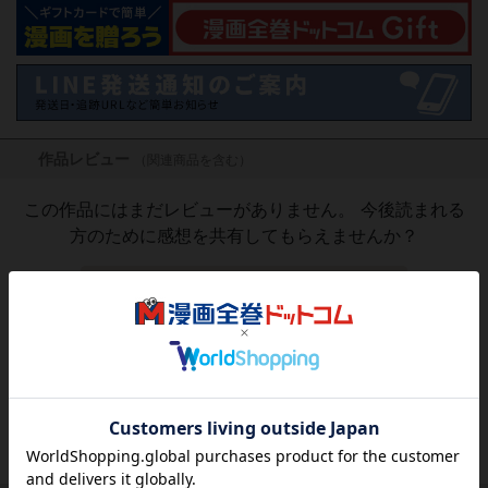
作品レビュー
（関連商品を含む）
この作品にはまだレビューがありません。 今後読まれる
方のために感想を共有してもらえませんか？
レビューを書く
1,280
円
税込
品切れ