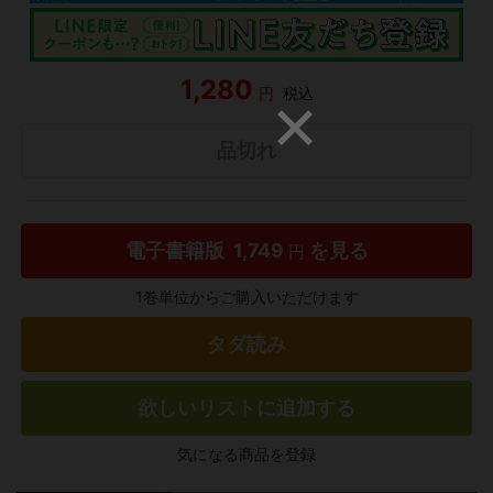
1,280
円
税込
品切れ
電子書籍版
1,749
を見る
円
1巻単位からご購入いただけます
タダ読み
欲しいリストに追加する
気になる商品を登録