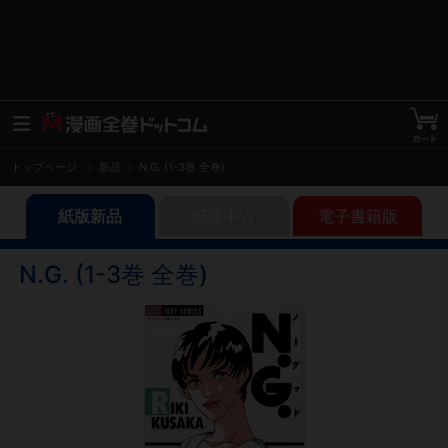
トップページ
新品
N.G. (1-3巻 全巻)
紙版新品
紙版中古
電子書籍版
N.G. (1-3巻 全巻)