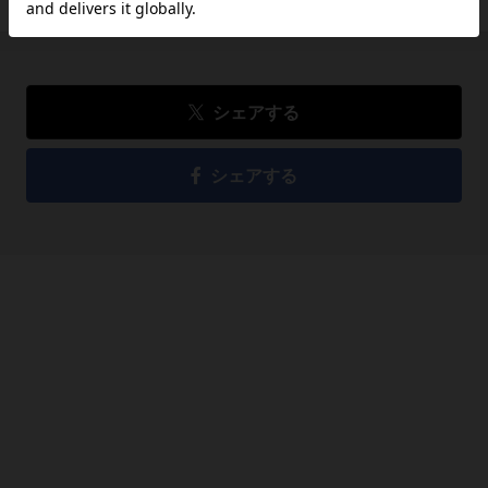
シェアする
シェアする