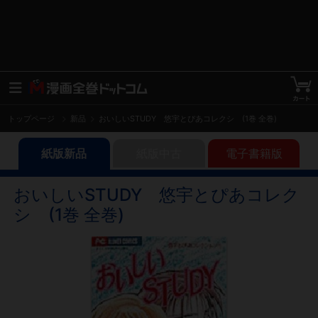
トップページ
新品
おいしいSTUDY 悠宇とぴあコレクシ (1巻 全巻)
紙版新品
紙版中古
電子書籍版
おいしいSTUDY 悠宇とぴあコレク
シ (1巻 全巻)