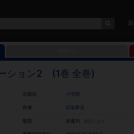
新
紙版中古
ーション2 (1巻 全巻)
出版社
小学館
作者
石塚夢見
版型
新書判
版型とは