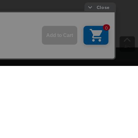
上へ
ご意見をお聞かせください