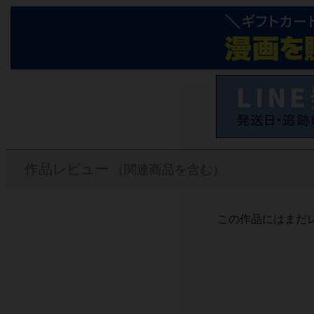
作品レビュー
（関連商品を含む）
この作品にはまだ