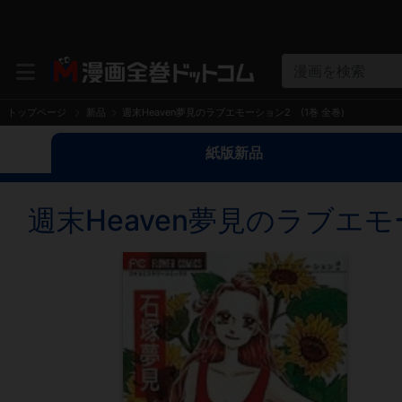
漫画を検索
トップページ
新品
週末Heaven夢見のラブエモーション2 (1巻 全巻)
紙版新品
週末Heaven夢見のラブエモ