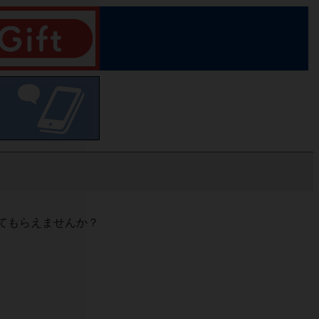
てもらえませんか？