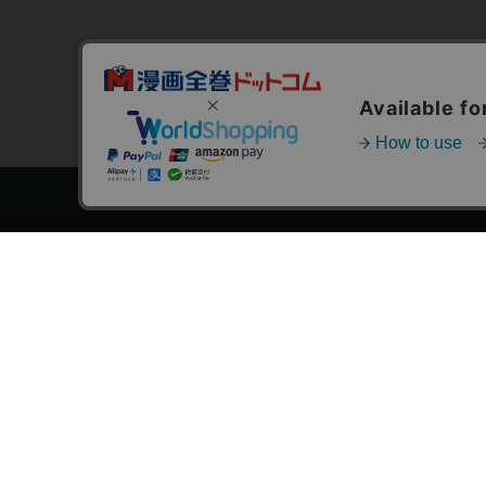
トップページ
スタ
会員登録・ログイン
漫画を
初めての方へ
おす
電子書籍の読み方
›
作
支払方法
›
特
特定商取引法に基づく通販の表記
おす
資金決済法に基づく表示
おす