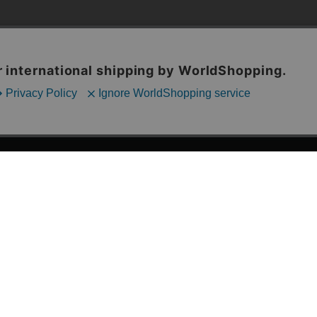
漫画全巻ドットコム TOP
ッフおススメ「全力推し宣言」
漫画ランキング
贈ろう e-giftサービス
›
2025年 年間ランキング
すめの新品漫画セット
›
歴代発行部数
品別漫画収納ボックス
›
紙書籍 週間TOP100
典あり漫画
›
紙書籍 月間TOP100
すめのグッズ商品
›
電子書籍 週間TOP100
すめの中古漫画セット
›
電子書籍 月間TOP100