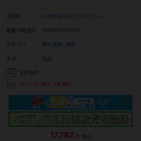
出版社
小学館集英社プロダクション
最新刊発売日
1996年05月07日
カテゴリ
青年漫画
漫画
タグ
完結
送料無料
ポイント
10
％
1,616
pt
17,782
円
税込