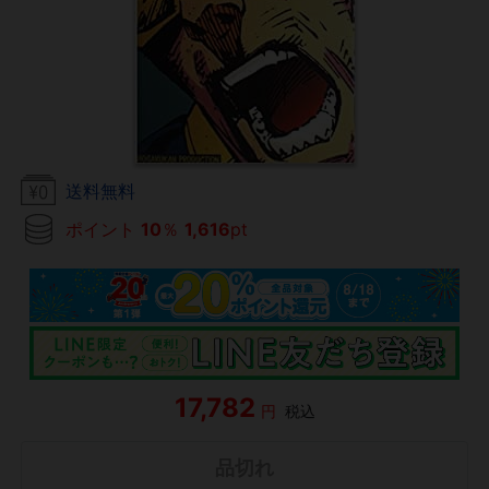
送料無料
ポイント
10
％
1,616
pt
17,782
円
税込
品切れ