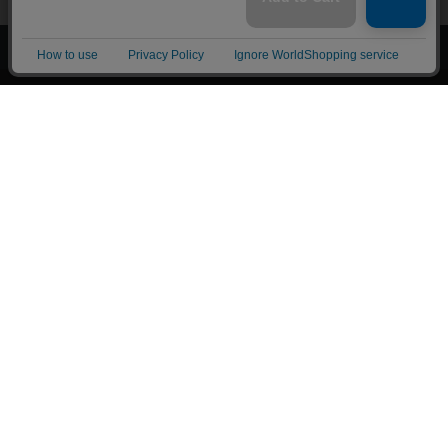
上へ
漫画全巻ドットコム TOP
トップページ
会員登録・ログイン
初めての方へ
電子書籍の読み方
支払方法
特定商取引法に基づく通販の表記
資金決済法に基づく表示
古物営業法に基づく表示
よくある質問
問い合わせ
個人情報保護方針
利用規約