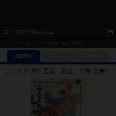
トップページ
新品
三丁目の夕日選集 秋編 (1巻 全巻)
紙版新品
紙版中古
電子書籍版
三丁目の夕日選集 秋編 (1巻 全巻)