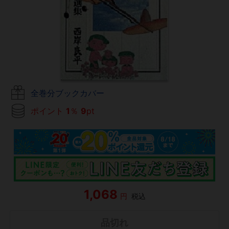
全巻分ブックカバー
ポイント
1
％
9
pt
1,068
円
税込
品切れ