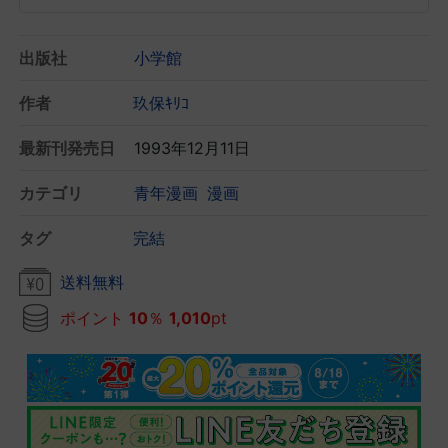
出版社
小学館
作者
玖保ｷﾘｺ
最新刊発売日
1993年12月11日
カテゴリ
青年漫画
漫画
タグ
完結
送料無料
ポイント
10
％
1,010
pt