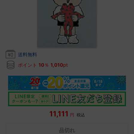
送料無料
ポイント
10
％
1,010
pt
11,111
円
税込
品切れ