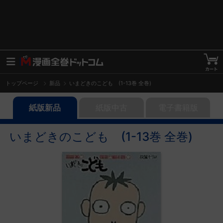
トップページ
新品
いまどきのこども (1-13巻 全巻)
紙版新品
紙版中古
電子書籍版
いまどきのこども (1-13巻 全巻)