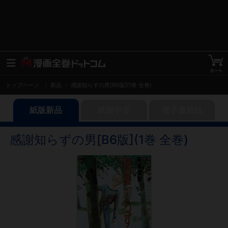
トップページ
新品
感謝知らずの男[B6版](1巻 全巻)
紙版新品
紙版中古
電子書籍版
感謝知らずの男[B6版](1巻 全巻)