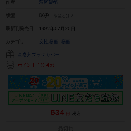
作者
萩尾望都
版型
B6判
版型とは
最新刊発売日
1992年07月20日
カテゴリ
女性漫画
漫画
全巻分ブックカバー
ポイント
1
％
4
pt
534
円
税込
品切れ