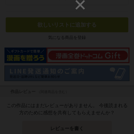
欲しいリストに追加する
気になる商品を登録
作品レビュー
（関連商品を含む）
この作品にはまだレビューがありません。 今後読まれる
方のために感想を共有してもらえませんか？
レビューを書く