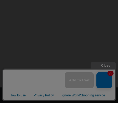
上へ
漫画全巻ドットコム TOP
トップページ
会員登録・ログイン