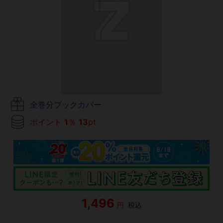
全巻分ブックカバー
ポイント
1
％
13
pt
1,496
円
税込