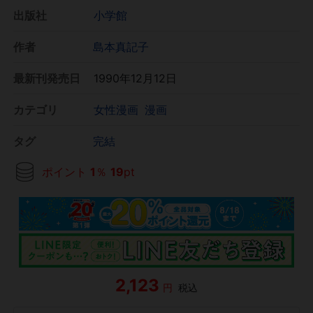
出版社
小学館
作者
島本真記子
最新刊発売日
1990年12月12日
カテゴリ
女性漫画
漫画
タグ
完結
ポイント
1
％
19
pt
2,123
円
税込