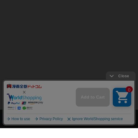
上へ
漫画全巻ドットコム TOP
トップページ