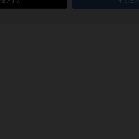
シェアする
シェ