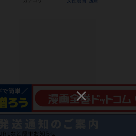
カテゴリ
女性漫画
漫画