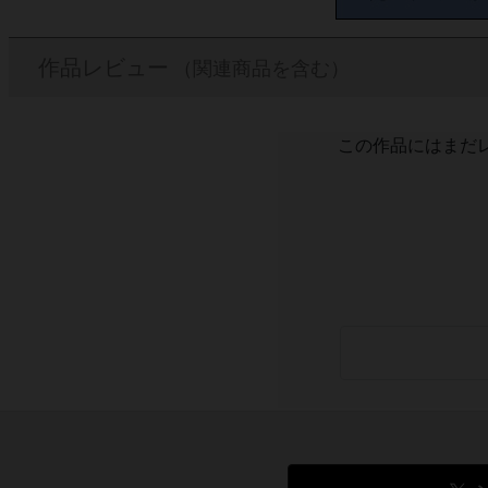
作品レビュー
（関連商品を含む）
この作品にはまだ