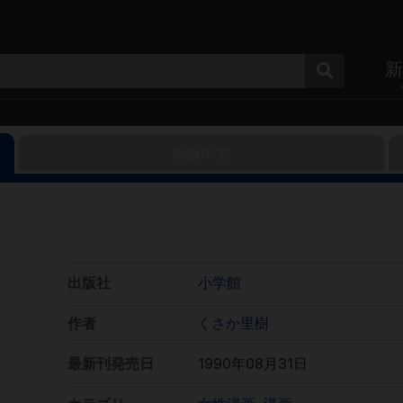
新
紙版中古
出版社
小学館
作者
くさか里樹
最新刊発売日
1990年08月31日