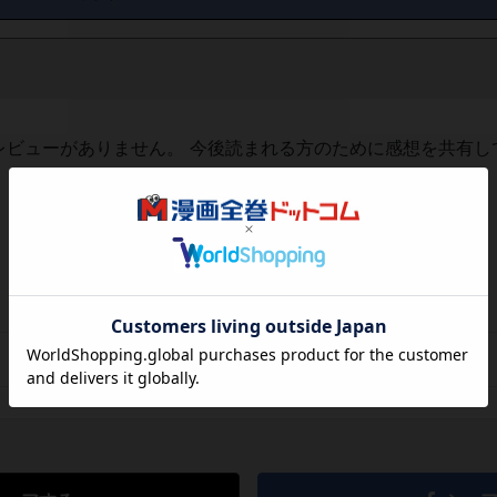
レビューがありません。 今後読まれる方のために感想を共有し
レビューを書く
417
円
税込
品切れ