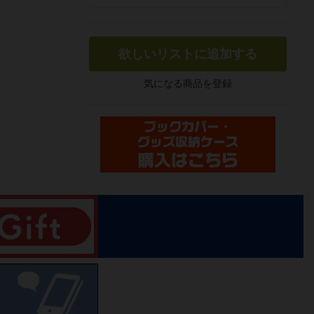
欲しいリストに追加する
気になる商品を登録