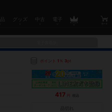
品
グッズ
中古
電子
電子書籍版
ポイント
1
％
3
pt
417
円
税込
品切れ