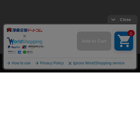
上へ
漫画全巻ドットコム TOP
トップページ
会員登録・ログイン
初めての方へ
電子書籍の読み方
支払方法
特定商取引法に基づく通販の表記
資金決済法に基づく表示