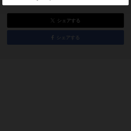
シェアする
シェアする