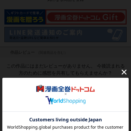
作品レビュー
（関連商品を含む）
この作品にはまだレビューがありません。 今後読まれる
方のために感想を共有してもらえませんか？
レビューを書く
5,126
円
税込
品切れ