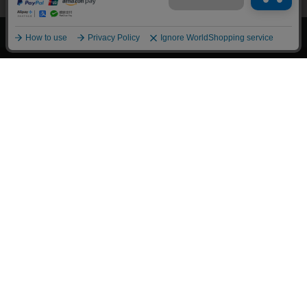
上へ
漫画全巻ドットコム TOP
トップページ
会員登録・ログイン
初めての方へ
電子書籍の読み方
支払方法
特定商取引法に基づく通販の表記
資金決済法に基づく表示
古物営業法に基づく表示
よくある質問
問い合わせ
個人情報保護方針
利用規約