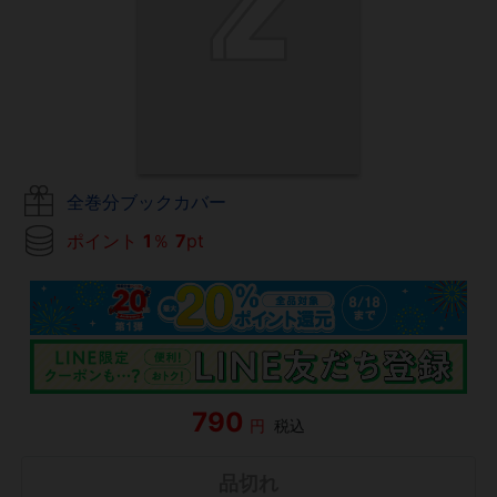
全巻分ブックカバー
ポイント
1
％
7
pt
790
円
税込
品切れ