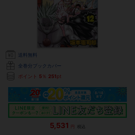
送料無料
全巻分ブックカバー
ポイント
5
％
251
pt
5,531
円
税込