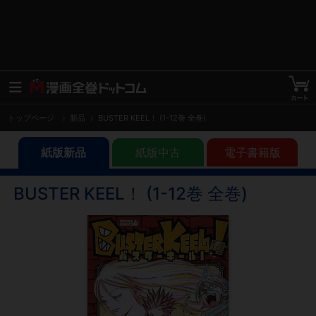
トップページ
新品
BUSTER KEEL！ (1-12巻 全巻)
紙版新品
紙版中古
電子書籍版
BUSTER KEEL！ (1-12巻 全巻)