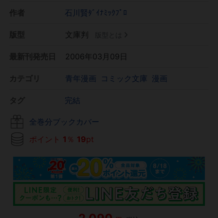
作者
石川賢ﾀﾞｲﾅﾐｯｸﾌﾟﾛ
版型
文庫判
版型とは
最新刊発売日
2006年03月09日
カテゴリ
青年漫画
コミック文庫
漫画
タグ
完結
全巻分ブックカバー
ポイント
1
％
19
pt