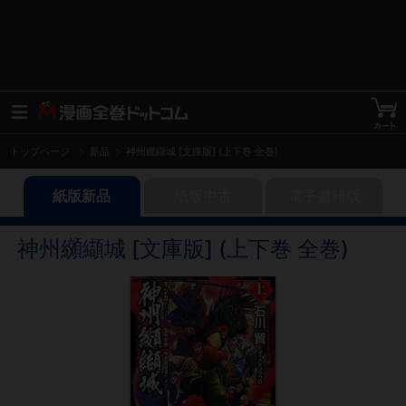
トップページ
新品
神州纐纈城 [文庫版] (上下巻 全巻)
紙版新品
紙版中古
電子書籍版
神州纐纈城 [文庫版] (上下巻 全巻)