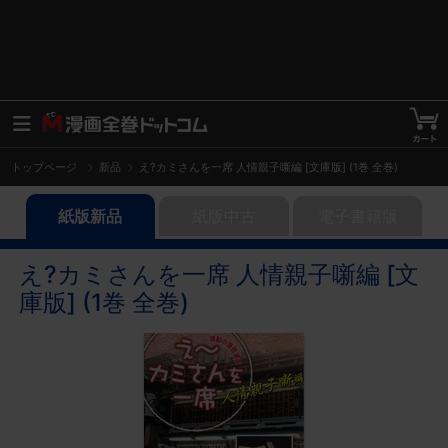
トップページ
新品
え?カミさんを一席 人情親子噺編 [文庫版] (1巻 全巻)
紙版新品
紙版中古
電子書籍版
え?カミさんを一席 人情親子噺編 [文
庫版] (1巻 全巻)