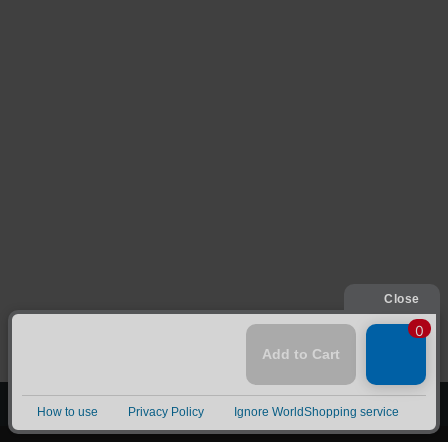
上へ
漫画全巻ドットコム TOP