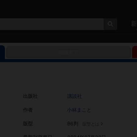
新
紙版中古
出版社
講談社
作者
小林まこと
版型
B6判
版型とは