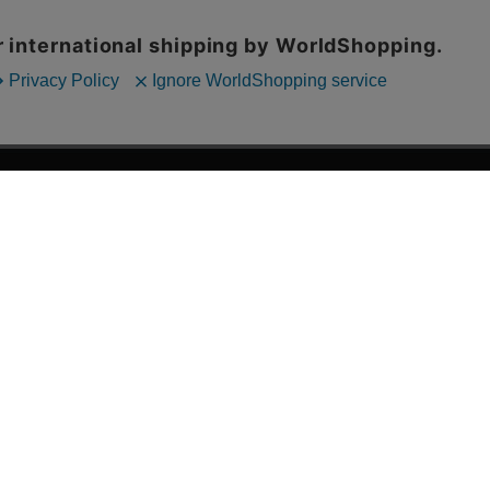
漫画全巻ドットコム TOP
ッフおススメ「全力推し宣言」
漫画ランキング
贈ろう e-giftサービス
›
2025年 年間ランキング
すめの新品漫画セット
›
歴代発行部数
品別漫画収納ボックス
›
紙書籍 週間TOP100
典あり漫画
›
紙書籍 月間TOP100
すめのグッズ商品
›
電子書籍 週間TOP100
すめの中古漫画セット
›
電子書籍 月間TOP100
画買取サービス
›
巻数の多い漫画作品
口注文問い合わせフォーム
›
漫画なんでもランキング