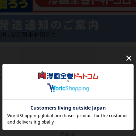
レビューがありません。 今後読まれる方のために感想を共有し
レビューを書く
3,520
円
税込
品切れ