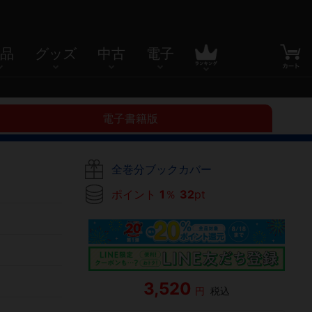
品
グッズ
中古
電子
電子書籍版
全巻分ブックカバー
ポイント
1
％
32
pt
3,520
円
税込