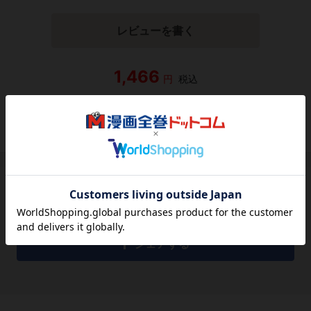
レビューを書く
1,466
円
税込
品切れ
シェアする
シェアする