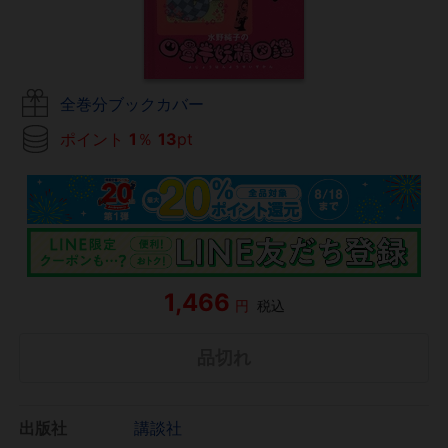
全巻分ブックカバー
ポイント
1
％
13
pt
1,466
円
税込
品切れ
出版社
講談社