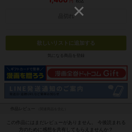
円
税込
品切れ
欲しいリストに追加する
気になる商品を登録
作品レビュー
（関連商品を含む）
この作品にはまだレビューがありません。 今後読まれる
方のために感想を共有してもらえませんか？