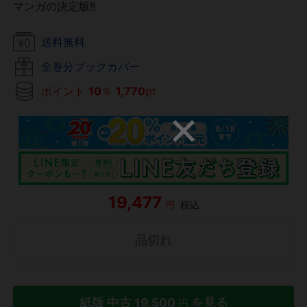
マンガの決定版!!
送料無料
全巻分ブックカバー
ポイント
10
％
1,770
pt
19,477
円
税込
品切れ
紙版 中古
19,500
を見る
円