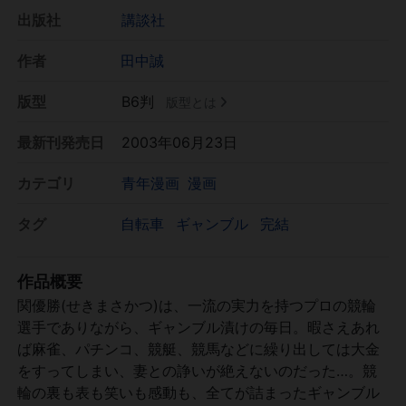
出版社
講談社
作者
田中誠
版型
B6判
版型とは
最新刊発売日
2003年06月23日
カテゴリ
青年漫画
漫画
タグ
自転車
ギャンブル
完結
作品概要
関優勝(せきまさかつ)は、一流の実力を持つプロの競輪
選手でありながら、ギャンブル漬けの毎日。暇さえあれ
ば麻雀、パチンコ、競艇、競馬などに繰り出しては大金
をすってしまい、妻との諍いが絶えないのだった…。競
輪の裏も表も笑いも感動も、全てが詰まったギャンブル