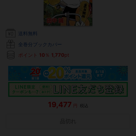
送料無料
全巻分ブックカバー
ポイント
10
％
1,770
pt
19,477
円
税込
品切れ