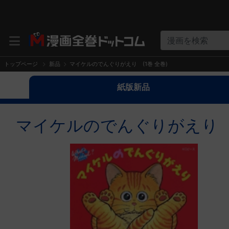
漫画を検索
トップページ
新品
マイケルのでんぐりがえり (1巻 全巻)
紙版新品
マイケルのでんぐりがえり (