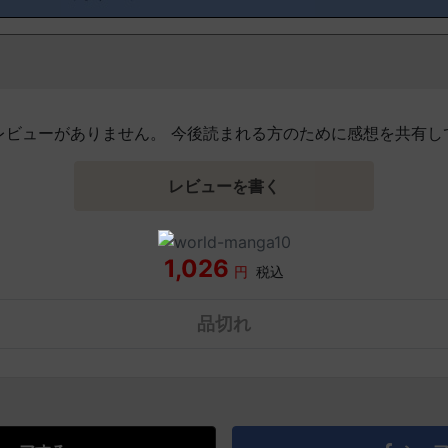
レビューがありません。 今後読まれる方のために感想を共有し
レビューを書く
1,026
円
税込
品切れ