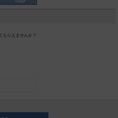
てもらえませんか？