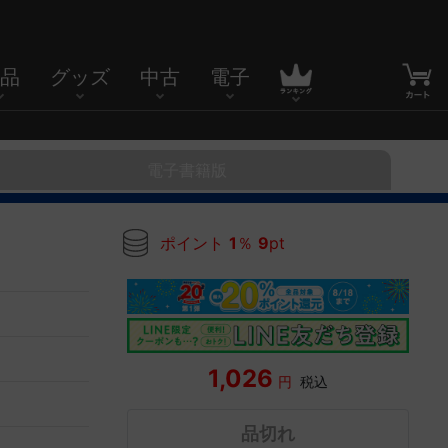
品
グッズ
中古
電子
電子書籍版
ポイント
1
％
9
pt
1,026
円
税込
品切れ