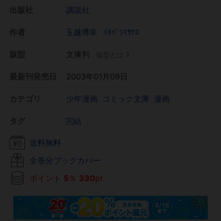
出版社
講談社
作者
玉越博幸
ｲﾀﾊﾞｼﾏｻﾋﾛ
版型
文庫判
版型とは
最新刊発売日
2003年01月09日
カテゴリ
少年漫画
コミック文庫
漫画
タグ
完結
送料無料
全巻分ブックカバー
ポイント
5
％
330
pt