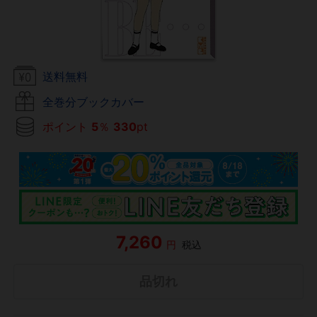
送料無料
全巻分ブックカバー
ポイント
5
％
330
pt
7,260
円
税込
品切れ