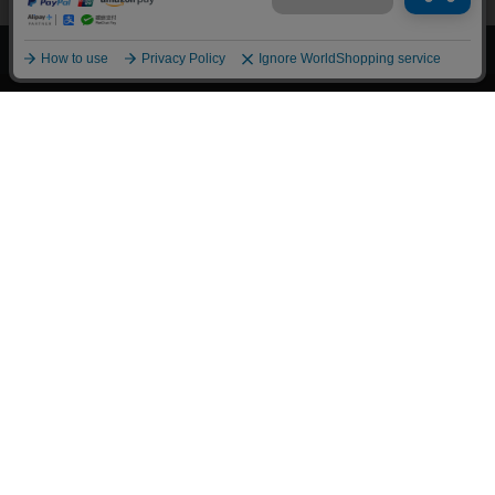
上へ
漫画全巻ドットコム TOP
トップページ
会員登録・ログイン
初めての方へ
電子書籍の読み方
支払方法
特定商取引法に基づく通販の表記
資金決済法に基づく表示
古物営業法に基づく表示
よくある質問
問い合わせ
個人情報保護方針
利用規約