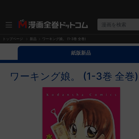
漫画を検索
トップページ
新品
ワーキング娘。 (1-3巻 全巻)
紙版新品
ワーキング娘。 (1-3巻 全巻)