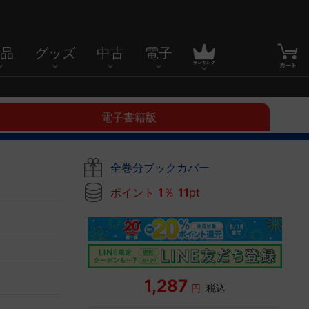
品
グッズ
中古
電子
電子書籍版
全巻分ブックカバー
ポイント
1
％
11
pt
1,287
円
税込