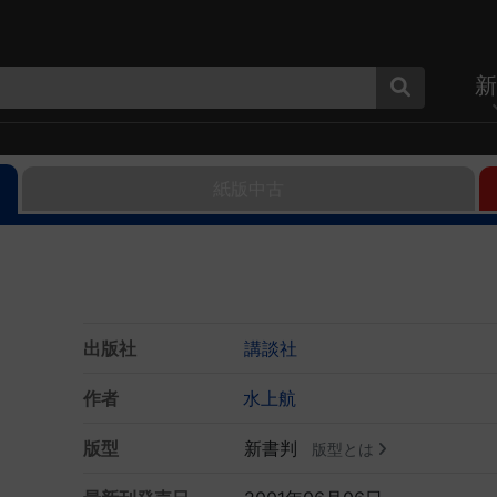
新
紙版中古
出版社
講談社
作者
水上航
版型
新書判
版型とは