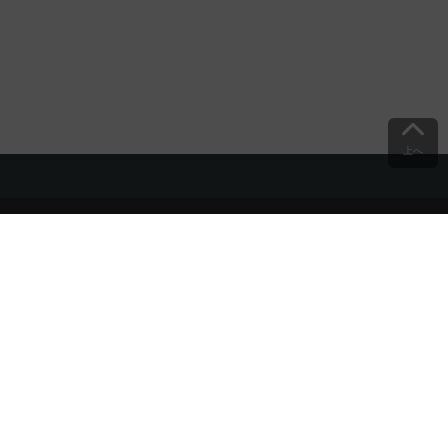
上へ
ご意見をお聞かせください