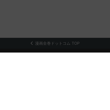
漫画全巻ドットコム TOP
ッフおススメ「全力推し宣言」
漫画ランキング
贈ろう e-giftサービス
›
2025年 年間ランキング
すめの新品漫画セット
›
歴代発行部数
品別漫画収納ボックス
›
紙書籍 週間TOP100
典あり漫画
›
紙書籍 月間TOP100
すめのグッズ商品
›
電子書籍 週間TOP100
すめの中古漫画セット
›
電子書籍 月間TOP100