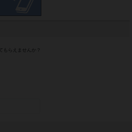
てもらえませんか？