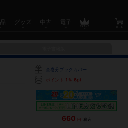
品
グッズ
中古
電子
電子書籍版
全巻分ブックカバー
ポイント
1
％
6
pt
660
円
税込