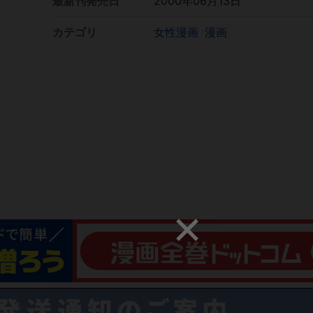
最新刊発売日
2000年06月13日
カテゴリ
女性漫画
漫画