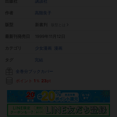
出版社
講談社
作者
高階良子
版型
新書判
版型とは
最新刊発売日
1999年11月12日
カテゴリ
少女漫画
漫画
タグ
完結
全巻分ブックカバー
ポイント
1
％
23
pt