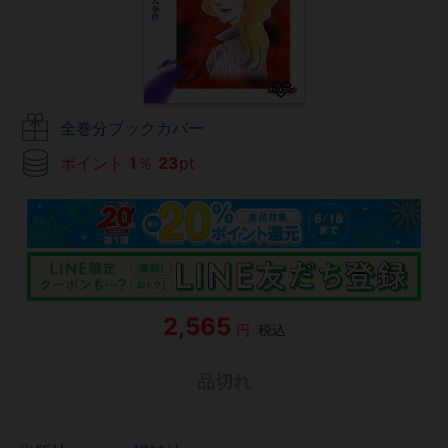
全巻分ブックカバー
ポイント
1
％
23
pt
2,565
円
税込
品切れ