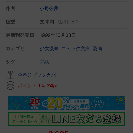
作者
小野弥夢
版型
文庫判
版型とは
最新刊発売日
1999年10月08日
カテゴリ
少女漫画
コミック文庫
漫画
タグ
完結
全巻分ブックカバー
ポイント
1
％
24
pt