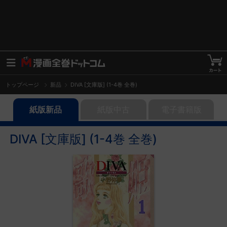
トップページ
新品
DIVA [文庫版] (1-4巻 全巻)
紙版新品
紙版中古
電子書籍版
DIVA [文庫版] (1-4巻 全巻)