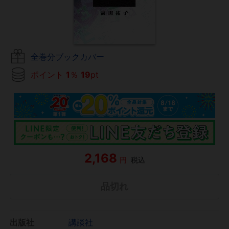
全巻分ブックカバー
ポイント
1
％
19
pt
2,168
円
税込
品切れ
出版社
講談社