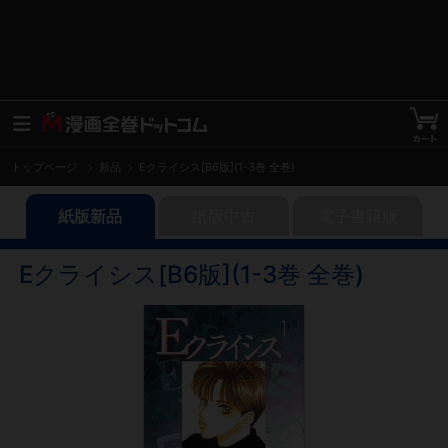
トップページ
新品
Eクライシス[B6版](1-3巻 全巻)
紙版新品
紙版中古
電子書籍版
Eクライシス[B6版](1-3巻 全巻)