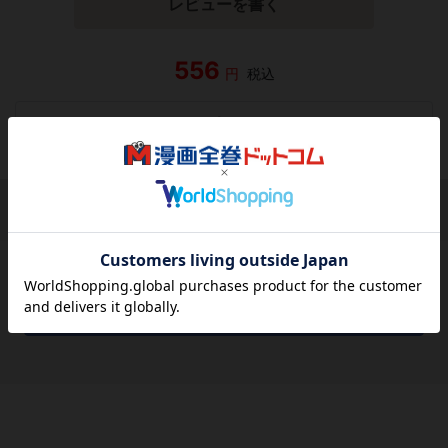
レビューを書く
556
円
税込
品切れ
シェアする
シェアする