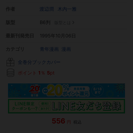
作者
渡辺潤
木内一雅
版型
B6判
版型とは
最新刊発売日
1995年10月06日
カテゴリ
青年漫画
漫画
全巻分ブックカバー
ポイント
1
％
5
pt
556
円
税込