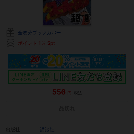
全巻分ブックカバー
ポイント
1
％
5
pt
556
円
税込
品切れ
出版社
講談社