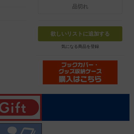
品切れ
欲しいリストに追加する
気になる商品を登録