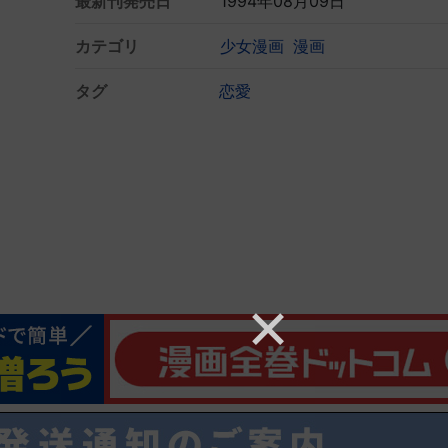
最新刊発売日
1994年08月09日
カテゴリ
少女漫画
漫画
タグ
恋愛