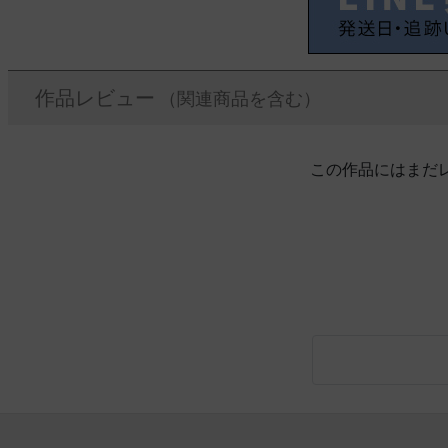
作品レビュー
（関連商品を含む）
この作品にはまだ