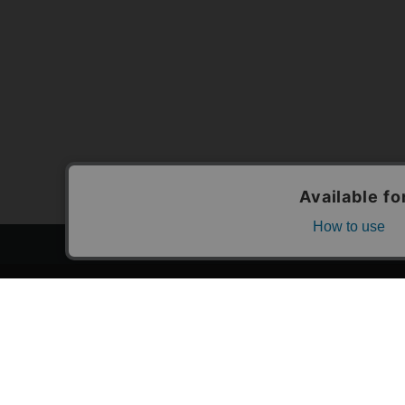
トップページ
スタ
会員登録・ログイン
漫画を
初めての方へ
おす
電子書籍の読み方
›
作