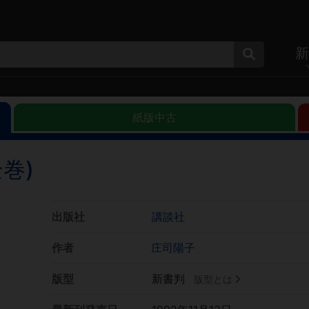
新
紙版中古
巻)
出版社
講談社
作者
庄司陽子
版型
新書判
版型とは