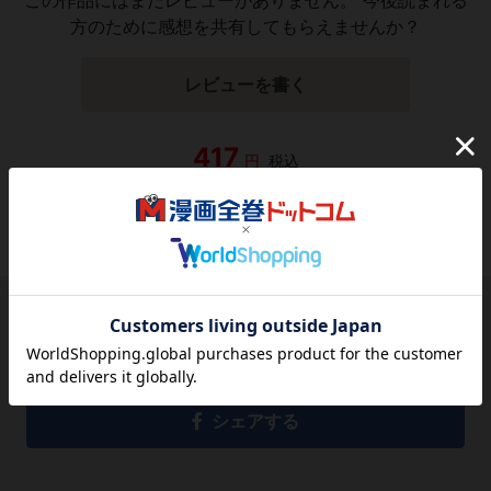
方のために感想を共有してもらえませんか？
レビューを書く
417
円
税込
品切れ
シェアする
シェアする