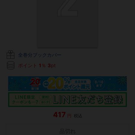
全巻分ブックカバー
ポイント
1
％
3
pt
417
円
税込
品切れ