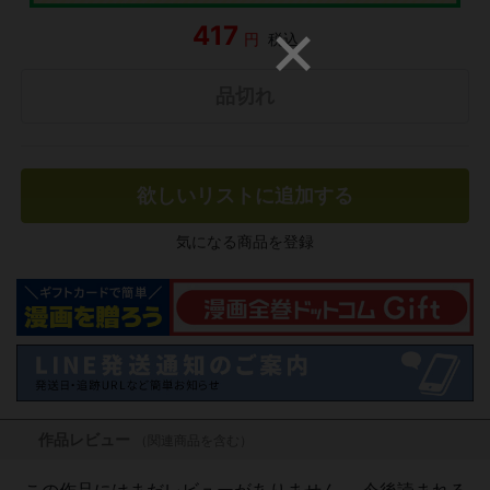
417
円
税込
品切れ
欲しいリストに追加する
気になる商品を登録
作品レビュー
（関連商品を含む）
この作品にはまだレビューがありません。 今後読まれる