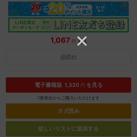
1,067
円
税込
品切れ
電子書籍版
1,320
を見る
円
1巻単位からご購入いただけます
タダ読み
欲しいリストに追加する