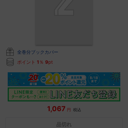
全巻分ブックカバー
ポイント
1
％
9
pt
1,067
円
税込
品切れ