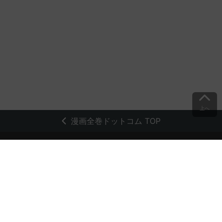
上へ
漫画全巻ドットコム TOP
トップページ
会員登録・ログイン
初めての方へ
電子書籍の読み方
支払方法