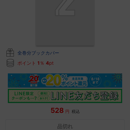
全巻分ブックカバー
ポイント
1
％
4
pt
528
円
税込
品切れ