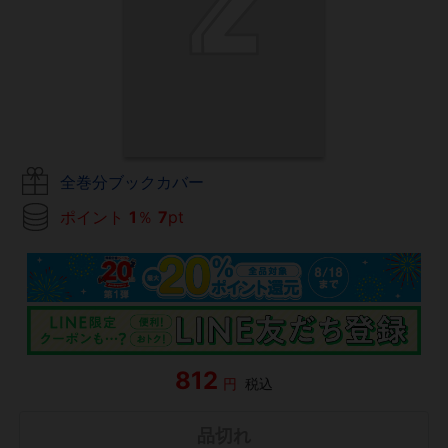
全巻分ブックカバー
ポイント
1
％
7
pt
812
円
税込
品切れ