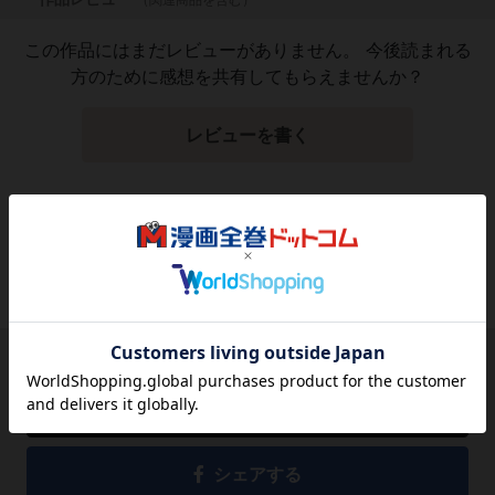
この作品にはまだレビューがありません。 今後読まれる
方のために感想を共有してもらえませんか？
レビューを書く
812
円
税込
品切れ
シェアする
シェアする