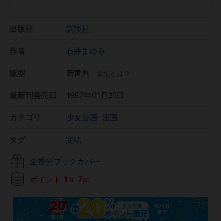
出版社
講談社
作者
石井まゆみ
版型
新書判
版型とは
最新刊発売日
1987年01月31日
カテゴリ
少女漫画
漫画
タグ
完結
全巻分ブックカバー
ポイント
1
％
7
pt