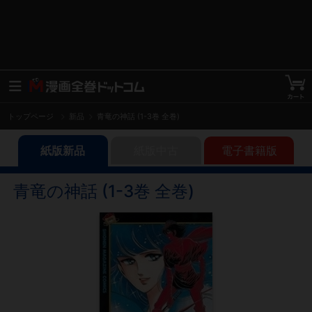
トップページ
新品
青竜の神話 (1-3巻 全巻)
紙版新品
紙版中古
電子書籍版
青竜の神話 (1-3巻 全巻)