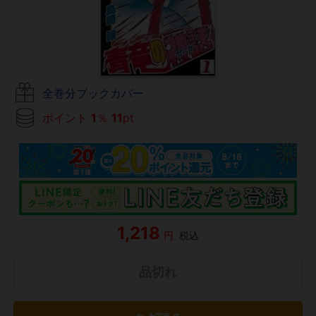
全巻分ブックカバー
ポイント
1
％
11
pt
1,218
円
税込
品切れ