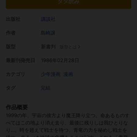
タダ読み
出版社
講談社
作者
島崎譲
版型
新書判
版型とは
最新刊発売日
1986年02月28日
カテゴリ
少年漫画
漫画
タグ
完結
作品概要
1999の年、宇宙の彼方より魔王降り立つ。命あるものす
べてはこの地より消え去り、最後に残りしは我ひとりな
り…。時を超えて戦士を待つ、青竜の力を秘めし戦士を