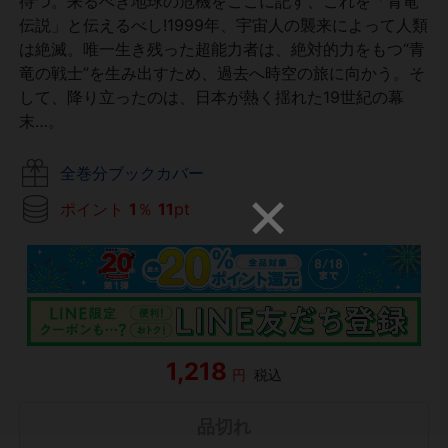
待つ。来るべき地球の危機をここに記す、これを「青竜
伝説」と伝えるべし!1999年、宇宙人の襲来によって人類
は絶滅。唯一生き残った超能力者は、絶対的力をもつ“青
竜の戦士”を生み出すため、過去へ時空の旅に向かう。そ
して、降り立ったのは、日本が熱く揺れた19世紀の幕
末…。
全巻分ブックカバー
ポイント
1
％
11
pt
1,218
円
税込
品切れ