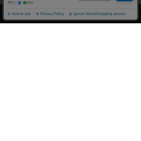
上へ
漫画全巻ドットコム TOP
トップページ
会員登録・ログイン
初めての方へ
電子書籍の読み方
支払方法
特定商取引法に基づく通販の表記
資金決済法に基づく表示
古物営業法に基づく表示
よくある質問
問い合わせ
個人情報保護方針
利用規約