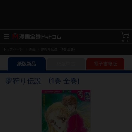
トップページ
新品
夢狩り伝説 (1巻 全巻)
紙版新品
紙版中古
電子書籍版
夢狩り伝説 (1巻 全巻)