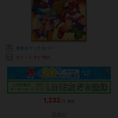
全巻分ブックカバー
ポイント
1
％
11
pt
1,232
円
税込
品切れ