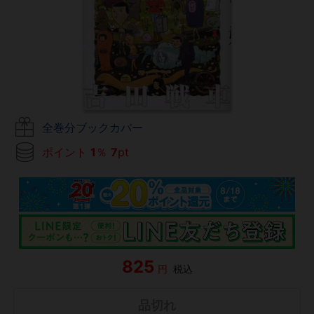
全巻分ブックカバー
ポイント
1
％
7
pt
825
円
税込
品切れ