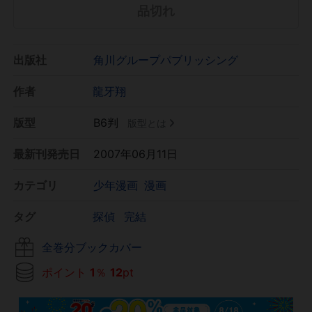
品切れ
出版社
角川グループパブリッシング
作者
龍牙翔
版型
B6判
版型とは
最新刊発売日
2007年06月11日
カテゴリ
少年漫画
漫画
タグ
探偵
完結
全巻分ブックカバー
ポイント
1
％
12
pt