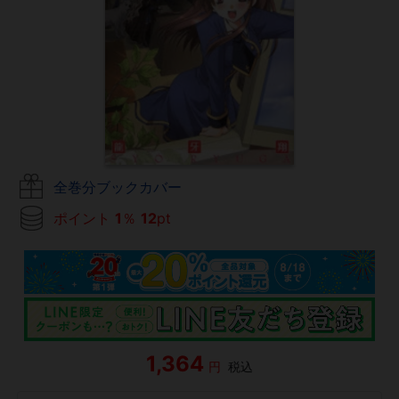
全巻分ブックカバー
ポイント
1
％
12
pt
1,364
円
税込