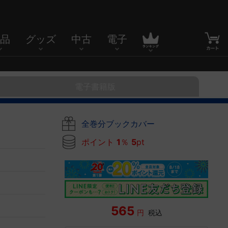
品
グッズ
中古
電子
電子書籍版
全巻分ブックカバー
ポイント
1
％
5
pt
565
円
税込