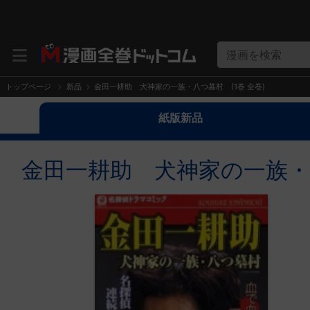
漫画を検索
トップページ
新品
金田一耕助 犬神家の一族・八つ墓村 (1巻 全巻)
紙版新品
金田一耕助 犬神家の一族・八