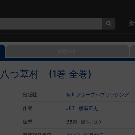
新
紙版中古
つ墓村 (1巻 全巻)
出版社
角川グループパブリッシング
作者
JET
横溝正史
版型
B6判
版型とは