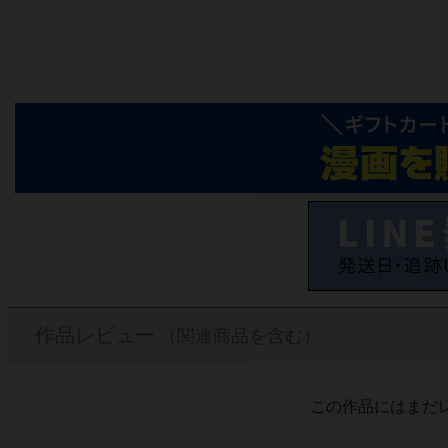
作品レビュー
（関連商品を含む）
この作品にはまだ