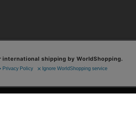
漫画全巻ドットコム TOP
ッフおススメ「全力推し宣言」
漫画ランキング
贈ろう e-giftサービス
›
2025年 年間ランキング
すめの新品漫画セット
›
歴代発行部数
品別漫画収納ボックス
›
紙書籍 週間TOP100