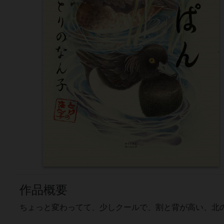
作品概要
ちょっと変わってて、少しクールで、割と背が高い、北