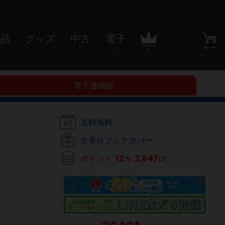
品
グッズ
中古
電子
電子書籍版
送料無料
全巻分ブックカバー
ポイント
12
％
2,847
pt