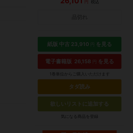
26,101
円
税込
品切れ
紙版 中古
23,910
を見る
円
電子書籍版
26,158
を見る
円
1巻単位からご購入いただけます
タダ読み
欲しいリストに追加する
気になる商品を登録