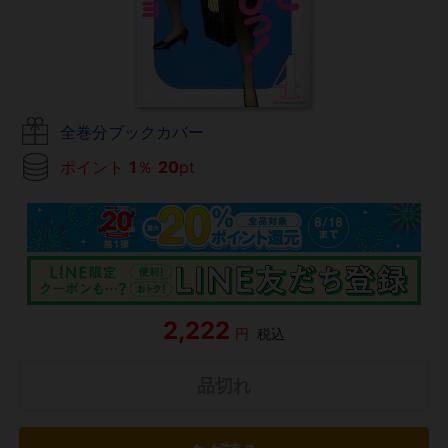
全巻分ブックカバー
ポイント
1
％
20
pt
2,222
円
税込
品切れ