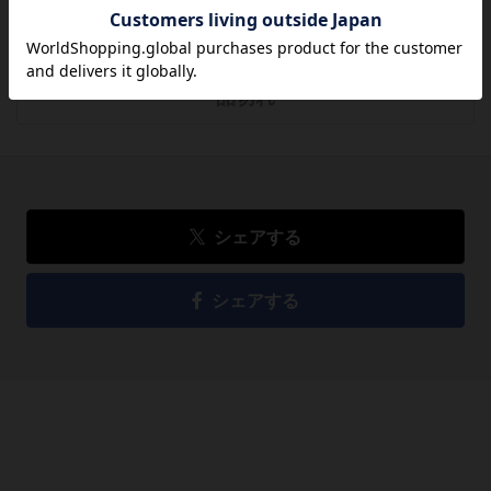
2,222
円
税込
品切れ
シェアする
シェアする