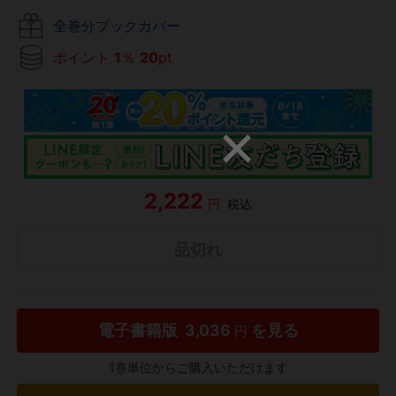
全巻分ブックカバー
ポイント
1
％
20
pt
2,222
円
税込
品切れ
電子書籍版
3,036
を見る
円
1巻単位からご購入いただけます