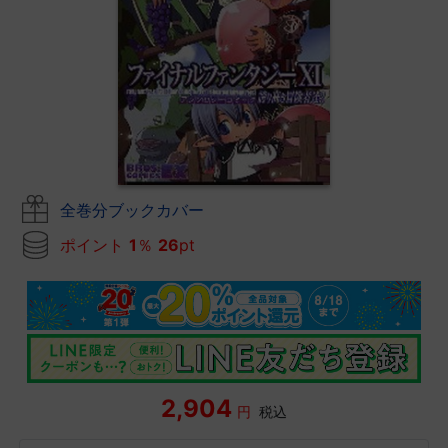
全巻分ブックカバー
ポイント
1
％
26
pt
2,904
円
税込