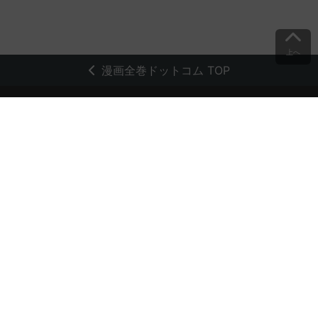
上へ
漫画全巻ドットコム TOP
トップページ
会員登録・ログイン
初めての方へ
電子書籍の読み方
支払方法
特定商取引法に基づく通販の表記
資金決済法に基づく表示
古物営業法に基づく表示
よくある質問
問い合わせ