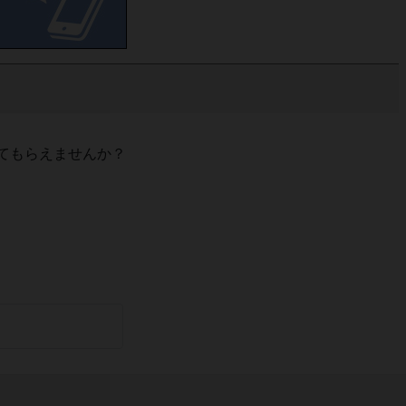
てもらえませんか？