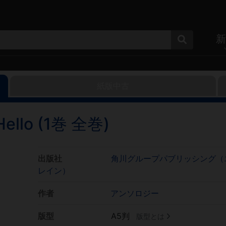
新
紙版中古
lo (1巻 全巻)
出版社
角川グループパブリッシング（
レイン）
作者
アンソロジー
版型
A5判
版型とは