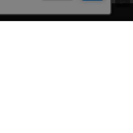
上へ
ご意見をお聞かせください