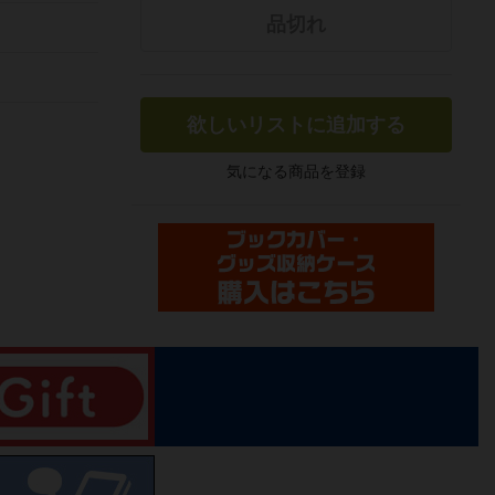
品切れ
欲しいリストに追加する
気になる商品を登録