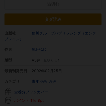
品切れ
タダ読み
出版社
角川グループパブリッシング（エンター
ブレイン）
作者
鮪ｵｰｹｽﾄﾗ
版型
A5判
版型とは
最新刊発売日
2002年02月25日
カテゴリ
青年漫画
漫画
全巻分ブックカバー
ポイント
1
％
8
pt