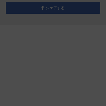
シェアする