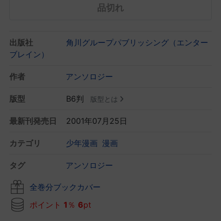
品切れ
出版社
角川グループパブリッシング（エンター
ブレイン）
作者
アンソロジー
版型
B6判
版型とは
最新刊発売日
2001年07月25日
カテゴリ
少年漫画
漫画
タグ
アンソロジー
全巻分ブックカバー
ポイント
1
％
6
pt