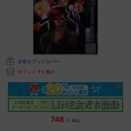
全巻分ブックカバー
ポイント
1
％
6
pt
748
円
税込