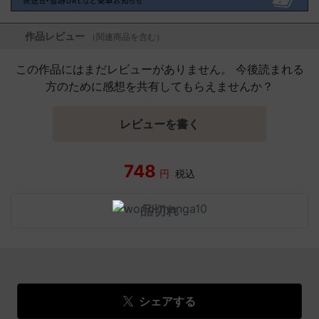
作品レビュー
（関連商品を含む）
この作品にはまだレビューがありません。 今後読まれる
方のために感想を共有してもらえませんか？
レビューを書く
748
円
税込
品切れ
シェアする