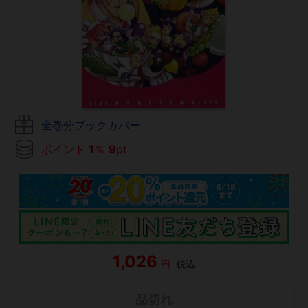
全巻分ブックカバー
ポイント
1
％
9
pt
1,026
円
税込
品切れ