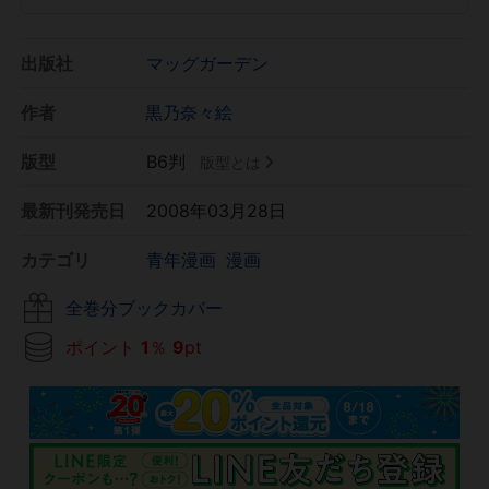
出版社
マッグガーデン
作者
黒乃奈々絵
版型
B6判
版型とは
最新刊発売日
2008年03月28日
カテゴリ
青年漫画
漫画
全巻分ブックカバー
ポイント
1
％
9
pt