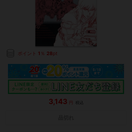
ポイント
1
％
28
pt
3,143
円
税込
品切れ