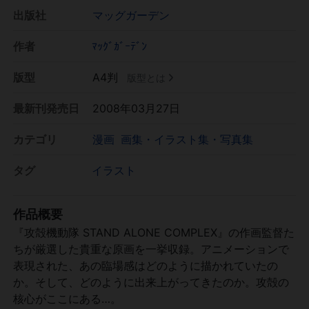
出版社
マッグガーデン
作者
ﾏｯｸﾞｶﾞｰﾃﾞﾝ
版型
A4判
版型とは
最新刊発売日
2008年03月27日
カテゴリ
漫画
画集・イラスト集・写真集
タグ
イラスト
作品概要
『攻殻機動隊 STAND ALONE COMPLEX』の作画監督た
ちが厳選した貴重な原画を一挙収録。アニメーションで
表現された、あの臨場感はどのように描かれていたの
か。そして、どのように出来上がってきたのか。攻殻の
核心がここにある…。