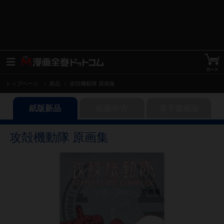
トップページ
新品
攻殻機動隊 原画集
紙版新品
紙版中古
電子書籍版
攻殻機動隊 原画集