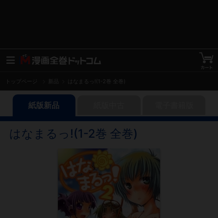
トップページ
新品
はなまるっ!(1-2巻 全巻)
紙版新品
紙版中古
電子書籍版
はなまるっ!(1-2巻 全巻)