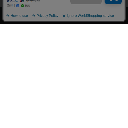
上へ
漫画全巻ドットコム TOP
トップページ
会員登録・ログイン
初めての方へ
電子書籍の読み方
支払方法
特定商取引法に基づく通販の表記
資金決済法に基づく表示
古物営業法に基づく表示
よくある質問
問い合わせ
個人情報保護方針
利用規約