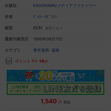
出版社
KADOKAWA/メディアファクトリー
作者
ｼﾞｪﾘｰ･ﾛﾋﾞﾝｿﾝ
版型
B5判
版型とは
最新刊発売日
1999年08月11日
カテゴリ
青年漫画
漫画
ポイント
1
％
14
pt
1,540
円
税込