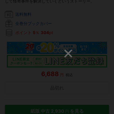
して怪奇事件を解決していくというストーリー。
送料無料
全巻分ブックカバー
ポイント
5
％
304
pt
6,688
円
税込
品切れ
紙版 中古
2,930
を見る
円