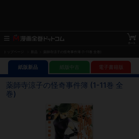
トップページ
新品
薬師寺涼子の怪奇事件簿 (1-11巻 全巻)
紙版新品
紙版中古
電子書籍版
薬師寺涼子の怪奇事件簿 (1-11巻 全
巻)