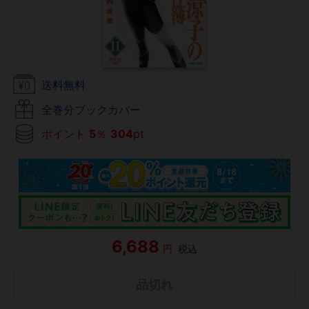
送料無料
全巻分ブックカバー
ポイント
5
％
304
pt
6,688
円
税込
品切れ