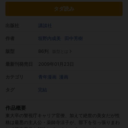
タダ読み
出版社
講談社
作者
垣野内成美
田中芳樹
版型
B6判
版型とは
最新刊発売日
2009年01月23日
カテゴリ
青年漫画
漫画
タグ
完結
作品概要
東大卒の警視庁キャリア官僚、加えて絶世の美女だが性
格は最悪の主人公・薬師寺涼子が、部下を引っ張りまわ